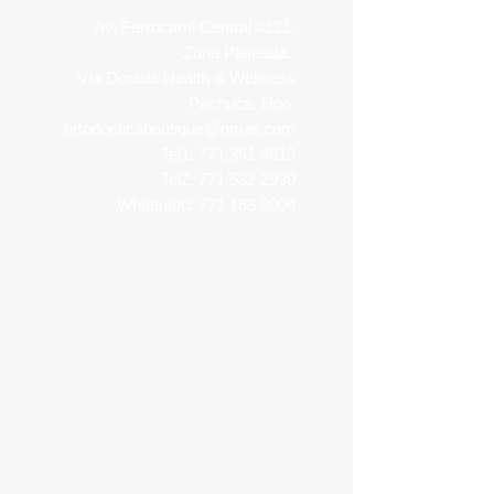
Av. Ferrocarril Central #121,
Zona Plateada.
Vía Dorada Health & Wellness
Pachuca, Hgo.
ortodonticaboutique@gmail.com
Tel1:
771 361 4813
Tel2:
771 532 2930
Whatsapp:
771 163 3004