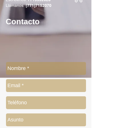
Llámanos:
[771]7152070
Contacto