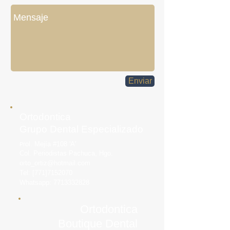
Enviar
Ortodontica
Grupo Dental Especializado
rol. Mejía #108 'A'
P
Col. Periodistas Pachuca, Hgo.
orto_ortiz@hotmail.com
Tel: [771]7152070
Whatsapp:
7713332828
Ortodontica
Boutique Dental