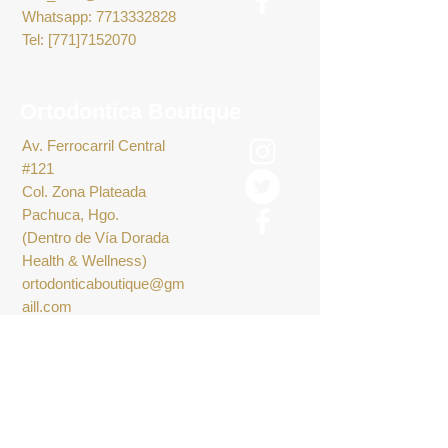
Whatsapp:
7713332828
Tel: [771]7152070
Ortodontica Boutique
Av. Ferrocarril Central
#121
Col. Zona Plateada
Pachuca, Hgo.
(Dentro de Vía Dorada
Health & Wellness)
ortodonticaboutique@gm
aill.com
Whatsapp:
7711633004
Tel1:
771 361 4813
Tel2:
771 532 2930
Encúentranos