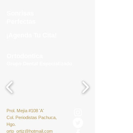
Sonrisas
Perfectas
¡Agenda Tu Cita!
Ortodontica
Grupo Dental Especializado
Prol. Mejía #108 'A'
Col. Periodistas Pachuca,
Hgo.
orto_ortiz@hotmail.com