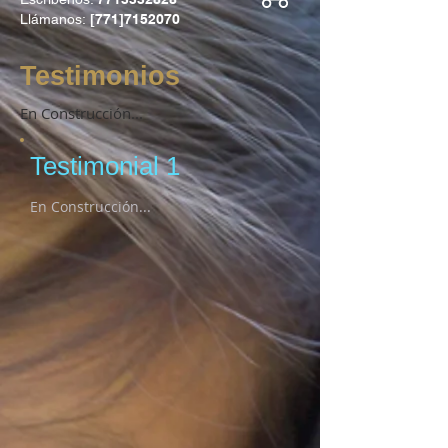
Llámanos:
[771]7152070
Testimonios
En Construcción...
Testimonial 1
En Construcción...