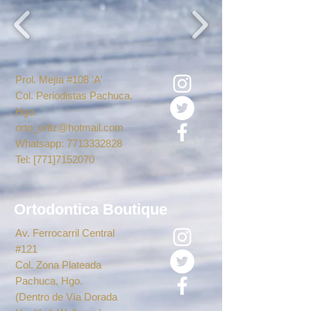
Prol. Mejía #108 'A'
Col. Periodistas Pachuca,
Hgo.
orto_ortiz@hotmail.com
Whatsapp:
7713332828
Tel: [771]7152070
Ortodontica Boutique
Av. Ferrocarril Central
#121
Col. Zona Plateada
Pachuca, Hgo.
(Dentro de Vía Dorada