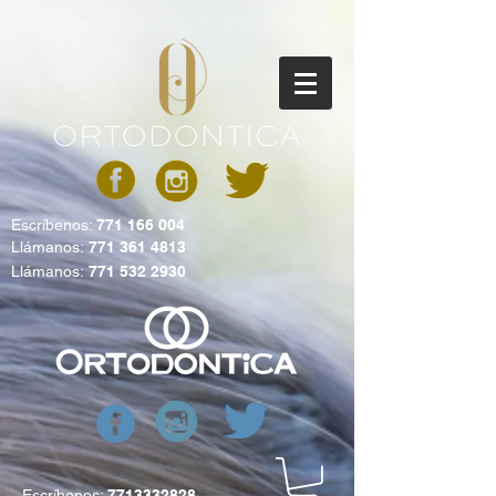
Escríbenos:
771 166 004
Llámanos:
771 361 4813
Llámanos:
771 532 2930
Escríbenos:
7713332828