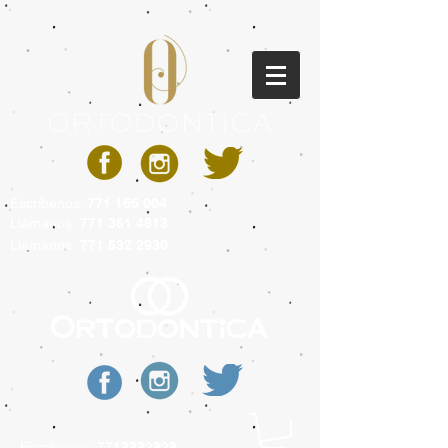
Escríbenos:
771 166 004
Llámanos:
771 361 4813
Llámanos:
771 532 2930
Escríbenos:
7713332828