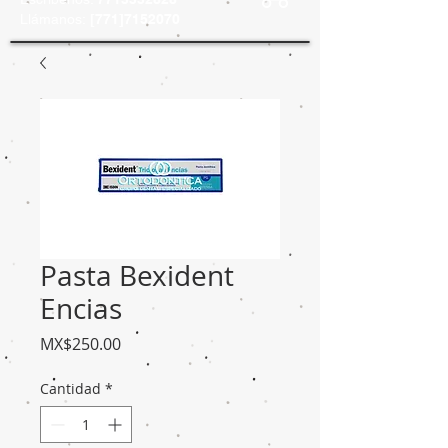
Llámanos:
[771]7152070
Pasta Bexident
Encias
Precio
MX$250.00
Cantidad
*