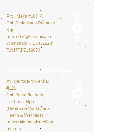
Prol. Mejía #108 'A'
Col. Periodistas Pachuca,
Hgo.
orto_ortiz@hotmail.com
Whatsapp:
7713332828
Tel: [771]7152070
Ortodontica Boutique
Av. Ferrocarril Central
#121
Col. Zona Plateada
Pachuca, Hgo.
(Dentro de Vía Dorada
Health & Wellness)
ortodonticaboutique@gm
aill.com