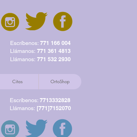
Escríbenos:
771 166 004
Llámanos:
771 361 4813
Llámanos:
771 532 2930
Citas
OrtoShop
Escríbenos:
7713332828
Llámanos:
[771]7152070