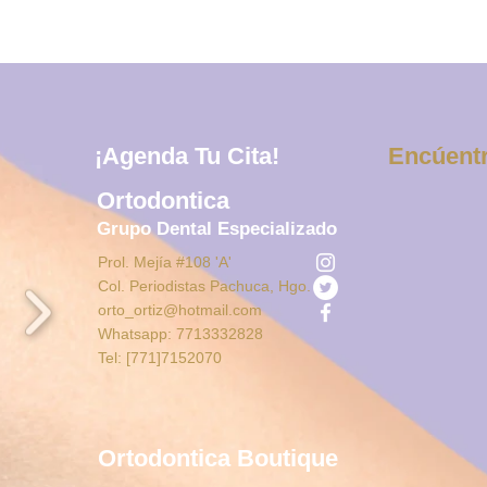
¡Agenda Tu Cita!
Encúent
Ortodontica
Grupo Dental Especializado
Prol. Mejía #108 'A'
Col. Periodistas Pachuca, Hgo.
orto_ortiz@hotmail.com
Whatsapp: 7713332828
Tel: [771]7152070
Ortodontica Boutique