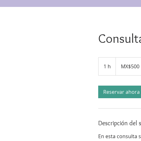
Consulta
500
Mexican
1 h
1
MX$500
pesos
Reservar ahora
Descripción del s
En esta consulta s